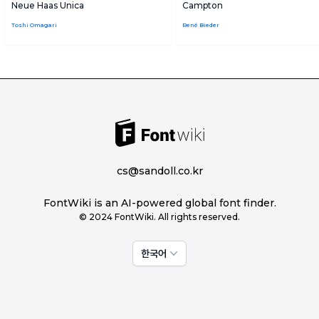
Neue Haas Unica
Campton
Toshi Omagari
René Bieder
cs@sandoll.co.kr
FontWiki is an AI-powered global font finder.
© 2024 FontWiki. All rights reserved.
한국어