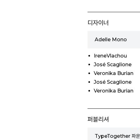
디자이너
Adelle Mono
IreneVlachou
José Scaglione
Veronika Burian
José Scaglione
Veronika Burian
퍼블리셔
TypeTogether 파