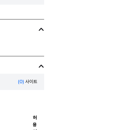
(0)
사이트
허
용