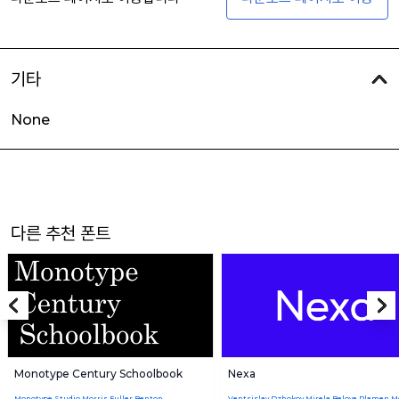
기타
None
다른 추천 폰트
Monotype Century Schoolbook
Nexa
Monotype Studio,Morris Fuller Benton