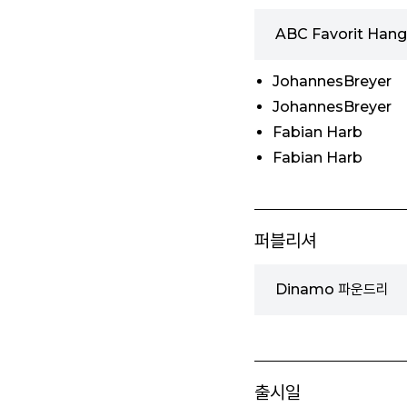
ABC Favorit Hangu
JohannesBreyer
JohannesBreyer
Fabian Harb
Fabian Harb
퍼블리셔
Dinamo 파운드리
출시일