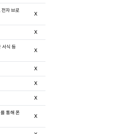
, 전자 브로
X
X
문 서식 등
X
X
X
X
터를 통해 폰
X