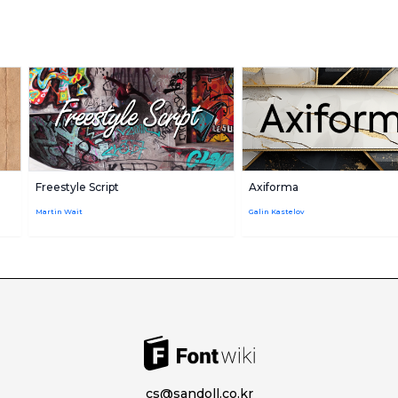
Freestyle Script
Axiforma
Martin Wait
Galin Kastelov
cs@sandoll.co.kr