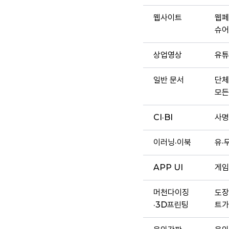
웹사이트
웹페
슈어
상업영상
유튜
일반 문서
단체
모든
CI·BI
사명
이러닝·이북
유·
APP UI
게임
머천다이징
도장
·3D프린팅
트가