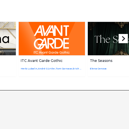
ITC Avant Garde Gothic
The Seasons
Herb Lubalin,André Gürtler,Tom Carnase,Erich Gschwind,Edward Benguiat,Christian Mengelt
Elena Genova