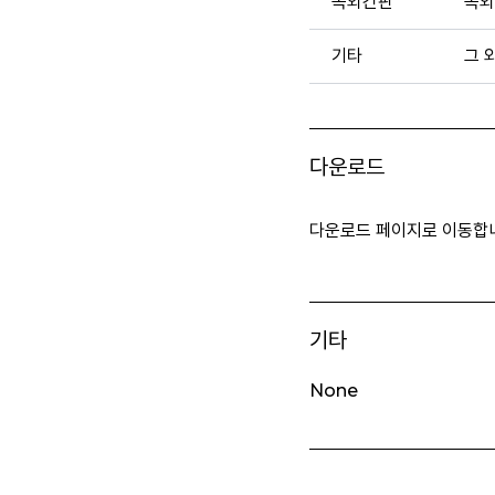
옥외간판
옥외
기타
그 
다운로드
다운로드 페이지로 이동합
기타
None