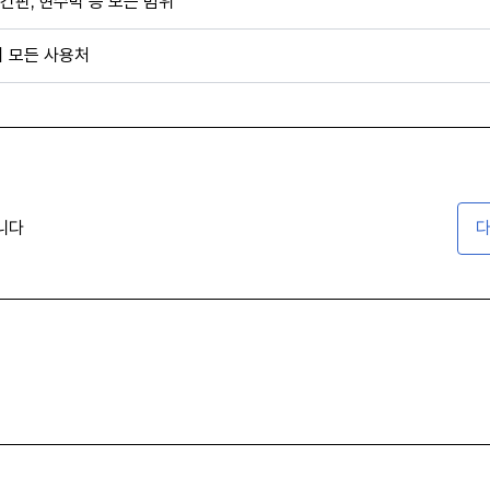
간판, 현수막 등 모든 범위
외 모든 사용처
니다
다