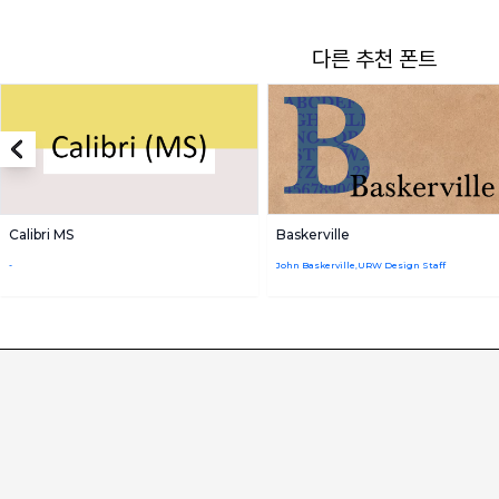
다른 추천 폰트
Calibri MS
Baskerville
-
John Baskerville,URW Design Staff