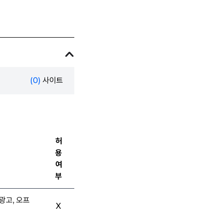
(0)
사이트
허
용
여
부
광고, 오프
X